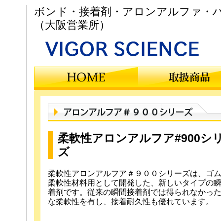
ボンド・接着剤・アロンアルファ・ハ
（大阪営業所）
柔軟性アロンアルフア#900シ
ズ
柔軟性アロンアルフア＃９００シリーズは、ゴ
柔軟性材料用として開発した、新しいタイプの
着剤です。従来の瞬間接着剤では得られなかっ
な柔軟性を有し、接着耐久性も優れています。