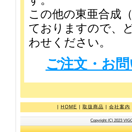
この他の東亜合成
ておりますので、
わせください。
ご注文・お問
|
HOME
|
取扱商品
|
会社案内
Copyright (C) 2023 VIG