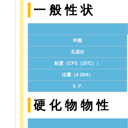
一 般 性 状
外観
主成分
粘度（CPS［25℃］）
比重（d 20/4）
Ｓ.Ｐ.
硬 化 物 物 性