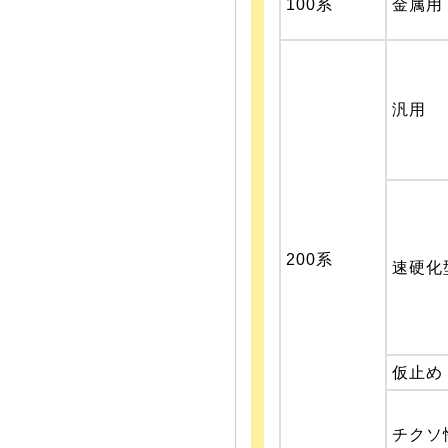
100系
金属用
汎用
200系
速硬化
仮止め
チクソ