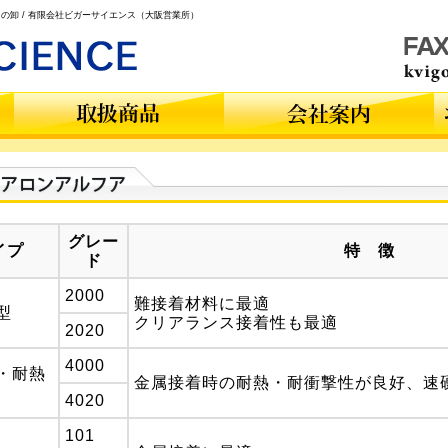
の卸 / 有限会社ビガーサイエンス（大阪営業所）
グレー
イプ
特 徴
ド
2000
難接着材料に最適
型
クリアランス接着性も最適
2020
4000
・耐熱
金属接着時の耐熱・耐衝撃性が良好、速
4020
101