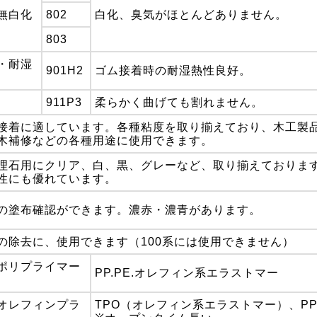
無白化
802
白化、臭気がほとんどありません。
803
・耐湿
901H2
ゴム接着時の耐湿熱性良好。
911P3
柔らかく曲げても割れません。
接着に適しています。各種粘度を取り揃えており、木工製
木補修などの各種用途に使用できます。
理石用にクリア、白、黒、グレーなど、取り揃えておりま
性にも優れています。
の塗布確認ができます。濃赤・濃青があります。
の除去に、使用できます（100系には使用できません）
ポリプライマー
PP.PE.オレフィン系エラストマー
オレフィンプラ
TPO（オレフィン系エラストマー）、PP.