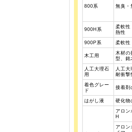
800系
無臭・
柔軟性
900H系
熱性
900P系
柔軟性
木材の
木工用
型、銘
人工大理石
人工大
用
耐衝撃
着色グレー
接着剤
ド
はがし液
硬化物
アロン
H
アロン