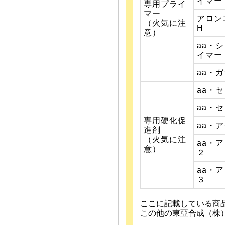
イマー
専用プライ
マー
アロン
（火気に注
H
意）
aa・
イマー
aa・
aa・
aa・
専用硬化促
aa・
進剤
（火気に注
aa・
意）
２
aa・
３
ここに記載している商
この他の東亞合成（株