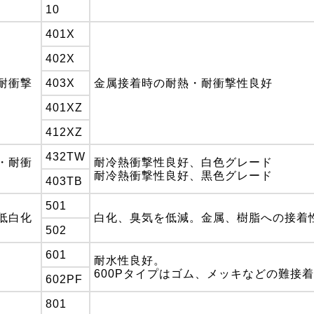
10
401X
402X
耐衝撃
403X
金属接着時の耐熱・耐衝撃性良好
401XZ
412XZ
432TW
・耐衝
耐冷熱衝撃性良好、白色グレード
耐冷熱衝撃性良好、黒色グレード
403TB
501
低白化
白化、臭気を低減。金属、樹脂への接着
502
601
耐水性良好。
600Pタイプはゴム、メッキなどの難接
602PF
801