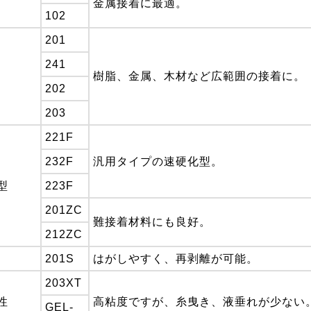
金属接着に最適。
102
201
241
樹脂、金属、木材など広範囲の接着に。
202
203
221F
232F
汎用タイプの速硬化型。
型
223F
201ZC
難接着材料にも良好。
212ZC
201S
はがしやすく、再剥離が可能。
203XT
性
高粘度ですが、糸曳き、液垂れが少ない
GEL-