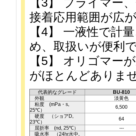
【3】 プライマー
接着応用範囲が広
【4】 一液性で計
め、取扱いが便利
【5】 オリゴマー
がほとんどありま
代表的なグレード
BU-810
外観
淡黄色
粘度 (mPa・s,
6,500
25℃）
硬度 （ショアD,
64
23℃）
屈折率 (nd, 25℃）
---
吸水率 （24hr水中,