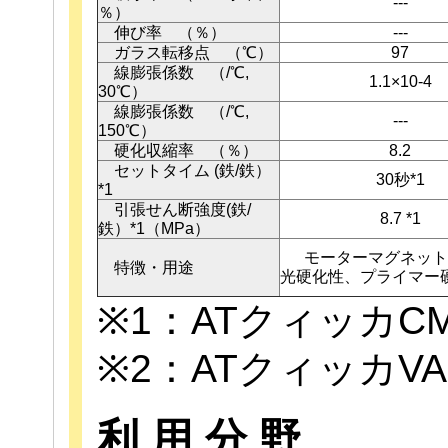
---
％）
伸び率 （％）
---
ガラス転移点 （℃）
97
線膨張係数 （/℃,
1.1×10-4
30℃）
線膨張係数 （/℃,
---
150℃）
硬化収縮率 （％）
8.2
セットタイム (鉄/鉄）
30秒*1
*1
引張せん断強度(鉄/
8.7 *1
鉄）*1（MPa）
モーターマグネット
特徴・用途
光硬化性、プライマー
※1：ATクィッカC
※2：ATクィッカV
利 用 分 野