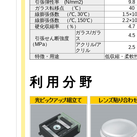
引張弾性率 (N/mm2)
9.8
ガラス転移点 （℃）
40
線膨張係数 （/℃, 30℃）
1.5×10
線膨張係数 （/℃, 150℃）
2.2×10
硬化収縮率 （％）
4.7
ガラス/ガラ
4.5
引張せん断強度
ス
（MPa）
アクリル/ア
2.5
クリル
特徴・用途
低収縮・柔軟
利 用 分 野