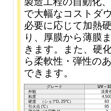
製造工程の自動化
で大幅なコストダ
必要に応じて加熱
り、厚膜から薄膜
きます。また、硬
ら柔軟性・弾性の
できます。
グレード
UV－33
外観
淡黄
粘度
4,50
硬度 （ショアD, 25℃）
83
引火点 (℃）
95