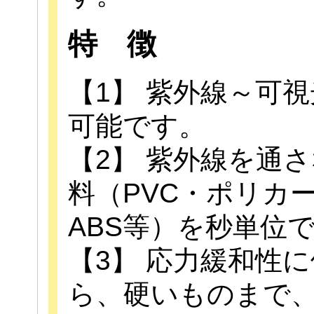
特 徴
【1】 紫外線～可
可能です。
【2】 紫外線を通
料（PVC・ポリカ
ABS等）を秒単位
【3】 応力緩和性
ら、硬いものまで