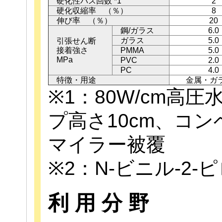
硬化性パス回数 *1
2
硬化収縮率 （％）
8
伸び率 （％）
20
鋼/ガラス
6.0
ガラス
5.0
引張せん断
接着強さ
PMMA
5.0
MPa
PVC
2.0
PC
4.0
特徴・用途
金属・ガ
※1：80W/cm高
プ高さ10cm、コン
マイラー被覆
※2：N-ビニル-2
利 用 分 野