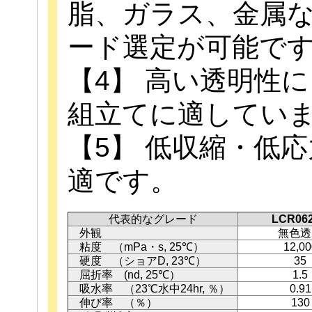
脂、ガラス、金属
ード選定が可能で
【4】 高い透明性
組立てに適してい
【5】 低収縮・低
適です。
代表的なグレード
LCR06
外観
無色透
粘度 （mPa・s, 25℃）
12,00
硬度 （ショアD, 23℃）
35
屈折率 (nd, 25℃）
1.5
吸水率 （23℃水中24hr, ％）
0.91
伸び率 （％）
130