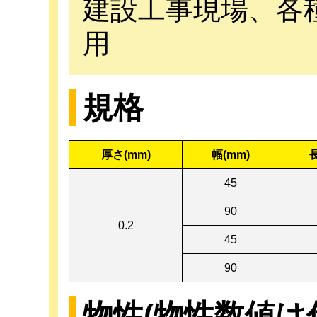
建設工事現場、各
用
規格
厚さ(mm)
幅(mm)
長
45
90
0.2
45
90
物性(物性数値