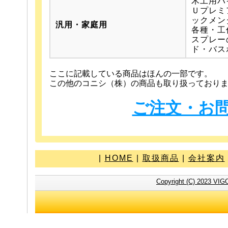
木工用ハ
Ｕプレミ
ックメン
汎用・家庭用
各種・工
スプレー
ド・バス
ここに記載している商品はほんの一部です。
この他のコニシ（株）の商品も取り扱っており
ご注文・お
|
HOME
|
取扱商品
|
会社案内
Copyright (C) 2023 VIG