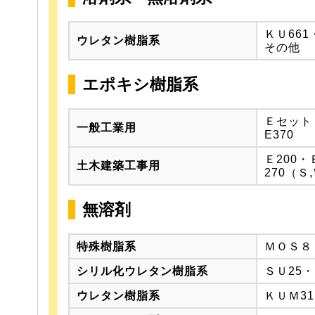
ＫＵ66
ウレタン樹脂系
その他
エポキシ樹脂系
Ｅセット
一般工業用
E370
Ｅ200・
土木建築工事用
270（Ｓ
無溶剤
特殊樹脂系
ＭＯＳ８
シリル化ウレタン樹脂系
ＳＵ25
ウレタン樹脂系
ＫＵＭ31