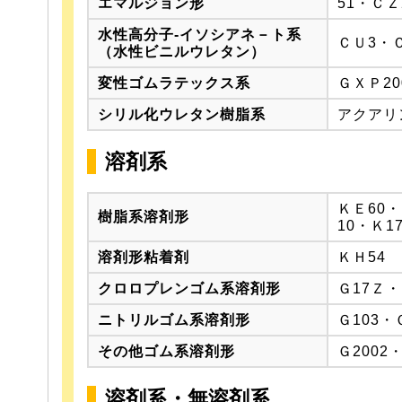
エマルジョン形
51・Ｃ
水性高分子-イソシアネ－ト系
ＣＵ3・Ｃ
（水性ビニルウレタン）
変性ゴムラテックス系
ＧＸＰ2
シリル化ウレタン樹脂系
アクアリ
溶剤系
ＫＥ60・
樹脂系溶剤形
10・Ｋ1
溶剤形粘着剤
ＫＨ54
クロロプレンゴム系溶剤形
Ｇ17Ｚ
ニトリルゴム系溶剤形
Ｇ103・
その他ゴム系溶剤形
Ｇ200
溶剤系・無溶剤系