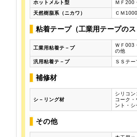
ホットメルト型
ＭＦ200
天然樹脂系（ニカワ）
ＣＭ100
粘着テープ（工業用テープのス
ＷＦ00
工業用粘着テ－プ
の他
汎用粘着テ－プ
ＳＳテー
補修材
シリコン
シ－リング材
コーク・
ント・シ
その他