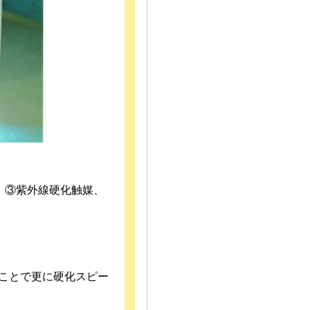
、③紫外線硬化触媒、
ることで更に硬化スピー