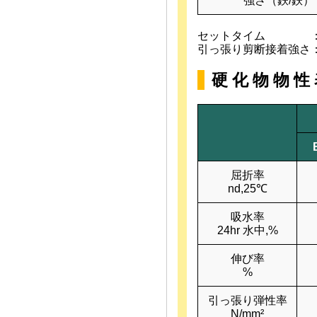
強さ（鉄/鉄）
セットタイム ：上
引っ張り剪断接着強さ
硬 化 物 物 性
屈折率
nd,25℃
吸水率
24hr 水中,%
伸び率
%
引っ張り弾性率
N/mm²