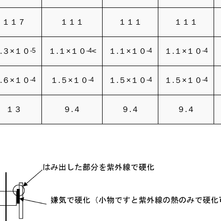
１１７
１１１
１１１
１１１
.３×１０
-5
１.１×１０
-4
<
１.１×１０
-4
１.１×１０
-4
.６×１０
-4
１.５×１０
-4
１.５×１０
-4
１.５×１０
-4
１３
９.４
９.４
９.４