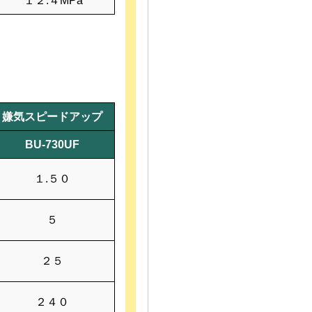
１２.４MPa
嫌気スピードアップ
BU-730UF
１.５０
５
２５
２４０