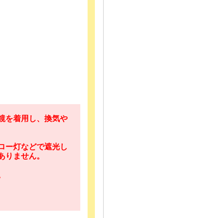
鏡を着用し、換気や
ロー灯などで遮光し
ありません。
。