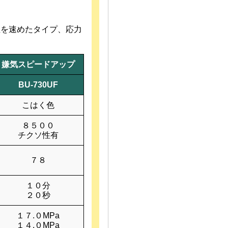
性を速めたタイプ、応力
嫌気スピードアップ
BU-730UF
こはく色
８５００
チクソ性有
７８
１０分
２０秒
１７.０MPa
１４.０MPa