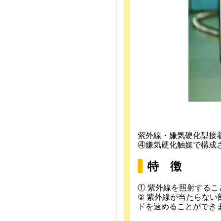
紫外線・嫌気硬化型接
④嫌気硬化触媒で構成
特 徴
① 紫外線を照射する
② 紫外線が当たらな
ドを速めることができ