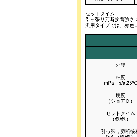
セットタイム ：上
引っ張り剪断接着強さ
汎用タイプでは、赤色
外観
粘度
mPa・s/at25℃
硬度
（ショアＤ）
セットタイム
（鉄/鉄）
引っ張り剪断接