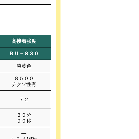
高接着強度
ＢＵ－８３０
淡黄色
８５００
チクソ性有
７２
３０分
９０秒
―