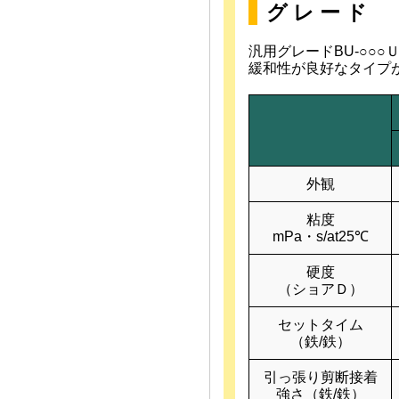
グ レ ー ド
汎用グレードBU-○○
緩和性が良好なタイプ
外観
粘度
mPa・s/at25℃
硬度
（ショアＤ）
セットタイム
（鉄/鉄）
引っ張り剪断接着
強さ（鉄/鉄）