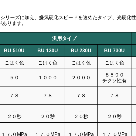
○Ｕシリーズに加え、嫌気硬化スピードを速めたタイプ、光硬化
があります。
汎用タイプ
BU-510U
BU-130U
BU-230U
BU-730U
こはく色
こはく色
こはく色
こはく色
８５００
５０
１０００
２０００
チクソ性有
７８
７８
７８
７８
―
―
―
―
２０秒
２０秒
２０秒
２０秒
―
―
―
―
１７.０MPa
１７.０MPa
１７.０MPa
１７.０MPa