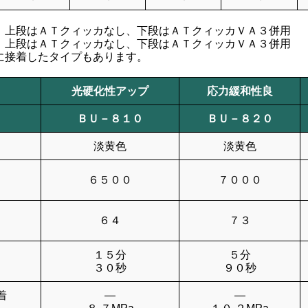
段はＡＴクィッカなし、下段はＡＴクィッカＶＡ３併用
：上段はＡＴクィッカなし、下段はＡＴクィッカＶＡ３併用
に接着したタイプもあります。
光硬化性アップ
応力緩和性良
ＢＵ－８１０
ＢＵ－８２０
淡黄色
淡黄色
６５００
７０００
６４
７３
１５分
５分
３０秒
９０秒
着
―
―