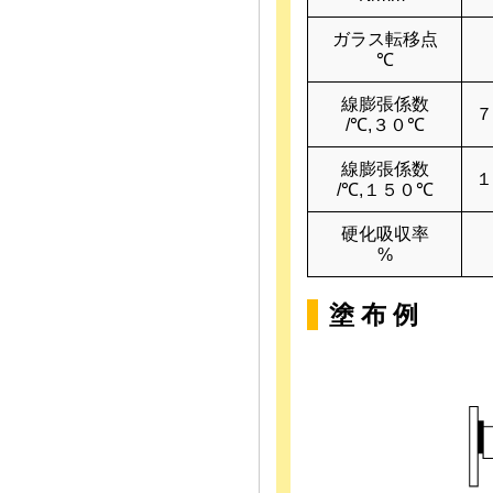
ガラス転移点
℃
線膨張係数
７
/℃,３０℃
線膨張係数
１
/℃,１５０℃
硬化吸収率
%
塗 布 例