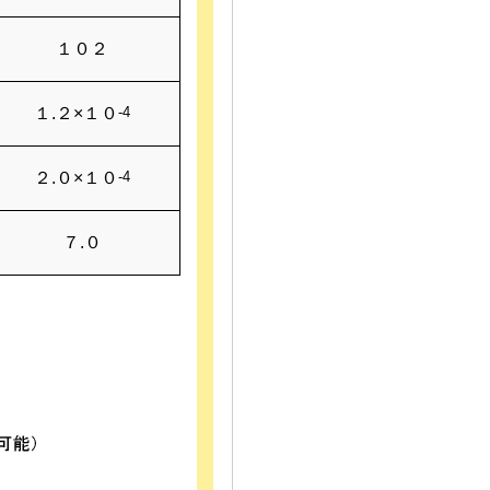
１０２
１.２×１０
-4
２.０×１０
-4
７.０