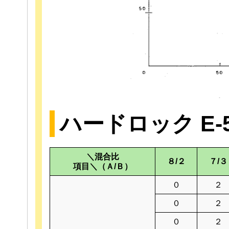
ハードロック E-5
＼混合比
８/２
７/３
項目＼（Ａ/Ｂ）
０
２
０
２
０
２