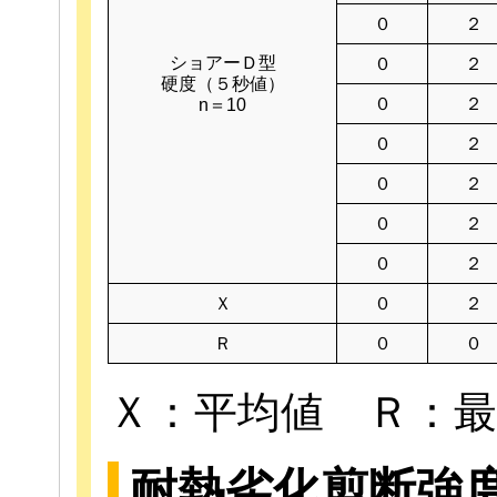
０
２
ショアーＤ型
０
２
硬度（５秒値）
０
２
n＝10
０
２
０
２
０
２
０
２
Ｘ
０
２
Ｒ
０
０
Ｘ：平均値 Ｒ：最
耐熱劣化剪断強