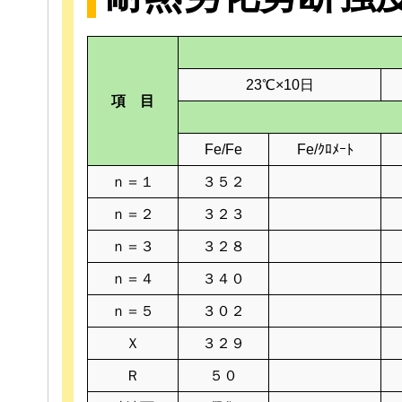
23℃×10日
項 目
Fe/Fe
Fe/ｸﾛﾒｰﾄ
ｎ＝１
３５２
ｎ＝２
３２３
ｎ＝３
３２８
ｎ＝４
３４０
ｎ＝５
３０２
Ｘ
３２９
Ｒ
５０