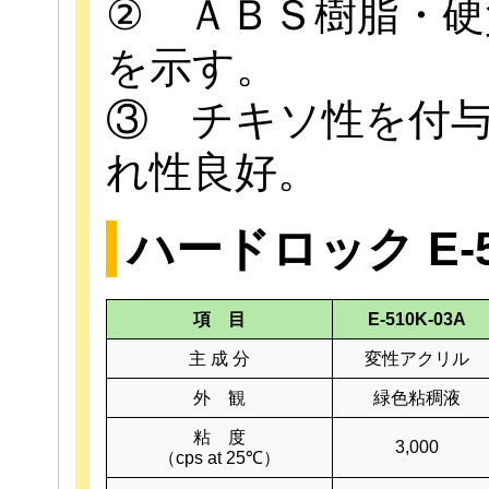
② ＡＢＳ樹脂・硬
を示す。
③ チキソ性を付
れ性良好。
ハードロック E-
項 目
E-510K-03A
主 成 分
変性アクリル
外 観
緑色粘稠液
粘 度
3,000
（cps at 25℃）