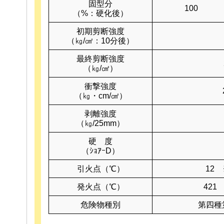
固型分
100
（%：硬化後）
初期剪断強度
（㎏/㎠：10分後）
最終剪断強度
（㎏/㎠）
衝撃強度
（㎏・cm/㎠）
剥離強度
（㎏/25mm）
硬 度
（ｼｮｱｰD）
引火点（℃）
12
発火点（℃）
421
危険物種別
第四種