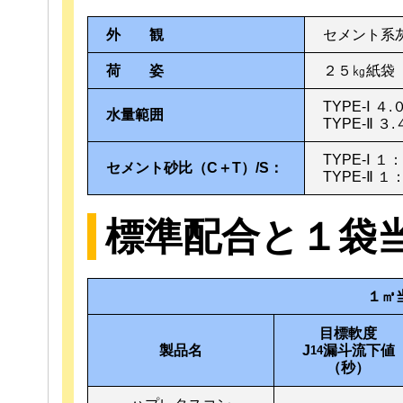
外 観
セメント系
荷 姿
２５㎏紙袋
TYPE-Ⅰ ４
水量範囲
TYPE-Ⅱ ３
TYPE-Ⅰ １
セメント砂比（C＋T）/S：
TYPE-Ⅱ １
標準配合と１袋
１㎥
目標軟度
製品名
J
漏斗流下値
14
（秒）