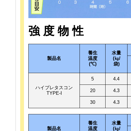
強 度 物 性
養生
水量
製品名
温度
(㎏/
(℃)
袋)
5
4.4
ハイプレタスコン
20
4.3
TYPE-Ⅰ
30
4.3
養生
水量
製品名
温度
(㎏/