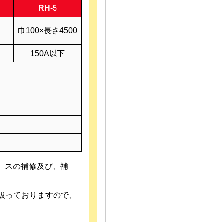
RH-5
さ
巾100×長さ4500
150A以下
ースの補修及び、補
扱っておりますので、
ラ