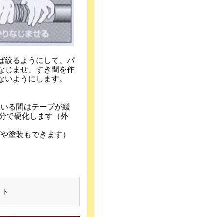
ば絞るようにして、パ
なじませ、すき間を作
ないようにします。
ている間はテープが緩
0分で硬化します（外
げや塗装もできます）
ット