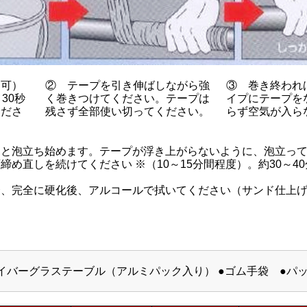
も可）
② テープを引き伸ばしながら強
③ 巻き終われ
30秒
く巻きつけてください。テープは
イプにテープを
くださ
残さず全部使い切ってください。
らず空気が入ら
ると泡立ち始めます。テープが浮き上がらないように、泡立っ
締め直しを続けてください ※（10～15分間程度）。約30～4
合、完全に硬化後、アルコールで拭いてください（サンド仕上
ァイバーグラステーブル（アルミパック入り） ●ゴム手袋 ●パ