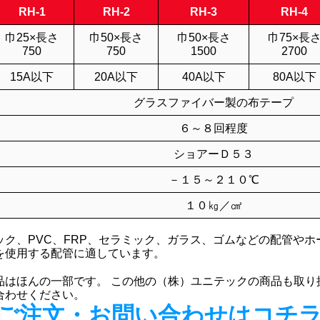
RH-1
RH-2
RH-3
RH-4
巾25×長さ
巾50×長さ
巾50×長さ
巾75×長
750
750
1500
2700
15A以下
20A以下
40A以下
80A以下
グラスファイバー製の布テープ
６～８回程度
ショアーＤ５３
－１５～２１０℃
１０㎏／㎠
ック、PVC、FRP、セラミック、ガラス、ゴムなどの配管やホ
を使用する配管に適しています。
品はほんの一部です。 この他の（株）ユニテックの商品も取り
合わせください。
ご注文・お問い合わせはコチ