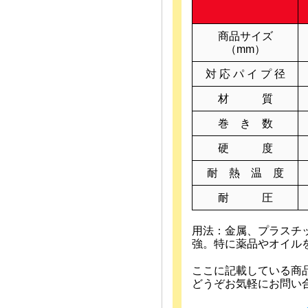
商品サイズ
（mm）
対 応 パ イ プ 径
材 質
巻 き 数
硬 度
耐 熱 温 度
耐 圧
用法：金属、プラスチ
強。特に薬品やオイル
ここに記載している商
どうぞお気軽にお問い