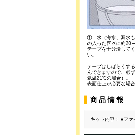
① 水（海水、漏水
の入った容器に約20～
テープを十分浸して
い。
テープはしばらくす
んできますので、必ず
気温21℃の場合）。
表面仕上が必要な場
商 品 情 報
キット内容： ●フ