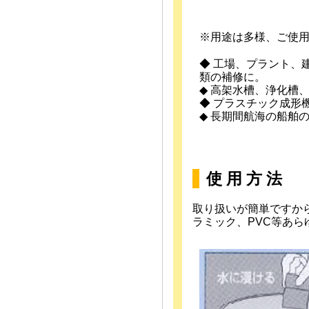
※用途は多様、ご使
◆ 工場、プラント、
類の補修に。
◆ 高架水槽、浄化槽
◆ プラスチック成形
◆ 長期間航海の船舶
使 用 方 法
取り扱いが簡単ですか
ラミック、PVC等あ