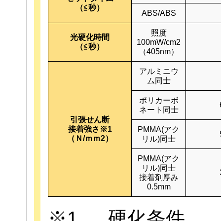
（≦秒）
ABS/ABS
照度
光硬化時間
100mW/cm2
（≦秒）
（405nm）
アルミニウ
ム同士
ポリカーボ
ネート同士
引張せん断
接着強さ※1
PMMA(アク
（Ｎ/ｍｍ2）
リル)同士
PMMA(アク
リル)同士
接着剤厚み
0.5mm
※1 … 硬化条件