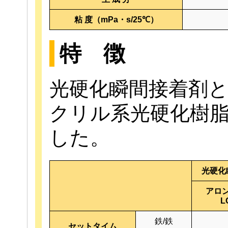
粘 度（mPa・s/25℃）
特 徴
光硬化瞬間接着剤
クリル系光硬化樹
した。
光硬化
アロ
L
鉄/鉄
セットタイム