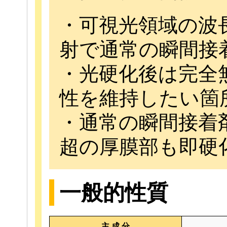
・可視光領域の波長光
射で通常の瞬間接
・光硬化後は完全
性を維持したい箇
・通常の瞬間接着剤
超の厚膜部も即硬
一般的性質
主 成 分