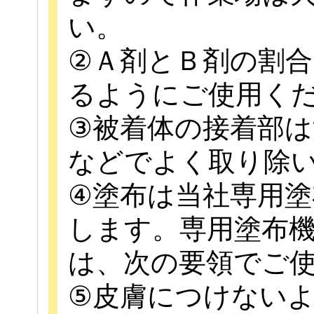
い。
②Ａ剤とＢ剤の割
るようにご使用く
③被着体の接着部
などでよく取り除
④塗布は当社専用
します。専用塗布
は、次の要領でご
⑤皮膚につけない