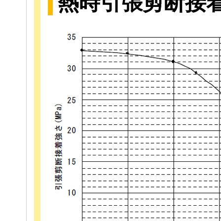
熱時引張剪断接