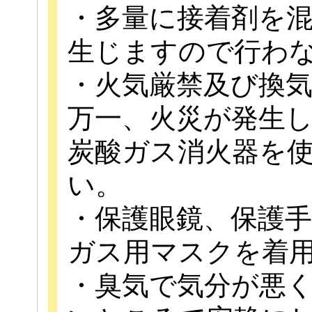
・多量に接着剤を
生じますので行わ
・火気厳禁及び換
万一、火災が発生
炭酸ガス消火器を
い。
・保護眼鏡、保護
ガス用マスクを着
・臭気で気分が悪