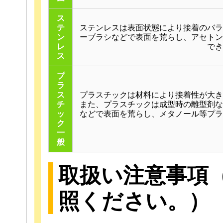
ス
テ
ステンレスは表面状態により接着のバラ
ン
ーブラシなどで表面を荒らし、アセトン
レ
でき
ス
プ
ラ
ス
プラスチックは材料により接着性が大き
チ
また、プラスチックは成型時の離型剤な
ッ
などで表面を荒らし、メタノール等プラ
ク
一
般
取扱い注意事項
照ください。）