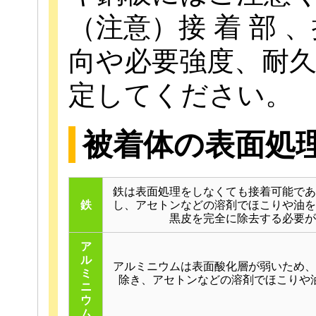
（注意）接 着 部
向や必要強度、耐
定してください。
被着体の表面処
鉄は表面処理をしなくても接着可能であ
鉄
し、アセトンなどの溶剤でほこりや油を
黒皮を完全に除去する必要が
ア
ル
アルミニウムは表面酸化層が弱いため、
ミ
除き、アセトンなどの溶剤でほこりや
ニ
ウ
ム