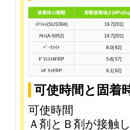
被着体の種類
剪断接着強さ(MPa[kgf/
ｽﾃﾝﾚｽ(SUS304)
19.7[201]
ｱﾙﾐ(A-5052)
19.7[201]
ﾍﾞｰｸﾗｲﾄ
8.0[ 82]
ﾎﾟﾘｴｽﾃﾙFRP
5.6[ 57]
ｴﾎﾟｷｼFRP
6.1[ 62]
可使時間と固着
可使時間
Ａ剤とＢ剤が接触