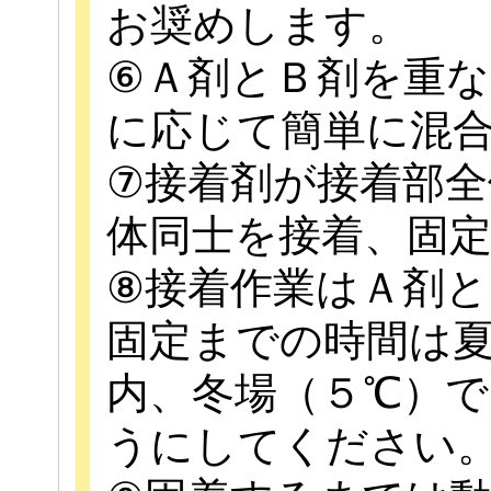
お奨めします。
⑥Ａ剤とＢ剤を重
に応じて簡単に混
⑦接着剤が接着部
体同士を接着、固
⑧接着作業はＡ剤
固定までの時間は
内、冬場（５℃）
うにしてください