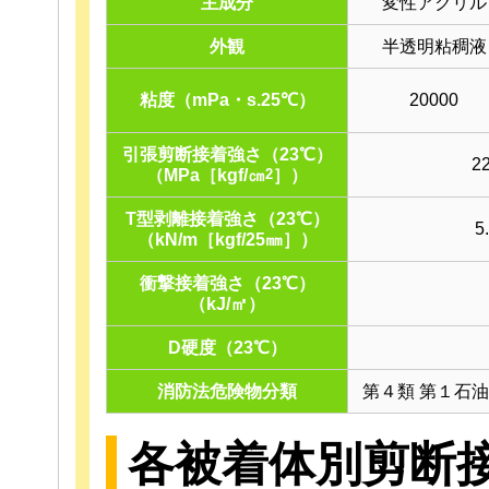
主成分
変性アクリル
外観
半透明粘稠液
粘度（mPa・s.25℃）
20000
引張剪断接着強さ（23℃）
2
（MPa［kgf/㎝
2
］）
T型剥離接着強さ（23℃）
5
（kN/m［kgf/25㎜］）
衝撃接着強さ（23℃）
（kJ/㎡）
D硬度（23℃）
消防法危険物分類
第４類 第１石
各被着体別剪断