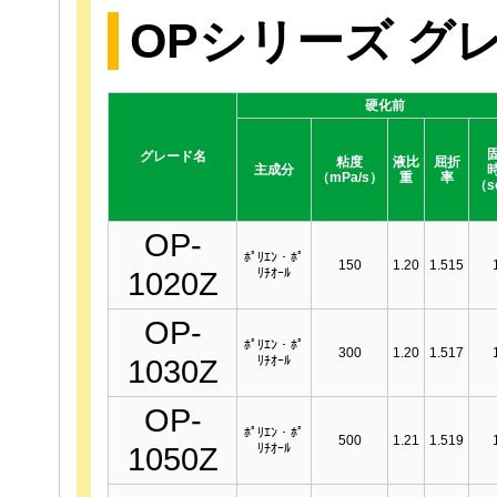
OPシリーズ グ
硬化前
グレード名
粘度
液比
屈折
主成分
（mPa/s）
重
率
（s
OP-
ﾎﾟﾘｴﾝ・ﾎﾟ
150
1.20
1.515
ﾘﾁｵｰﾙ
1020Z
OP-
ﾎﾟﾘｴﾝ・ﾎﾟ
300
1.20
1.517
ﾘﾁｵｰﾙ
1030Z
OP-
ﾎﾟﾘｴﾝ・ﾎﾟ
500
1.21
1.519
ﾘﾁｵｰﾙ
1050Z