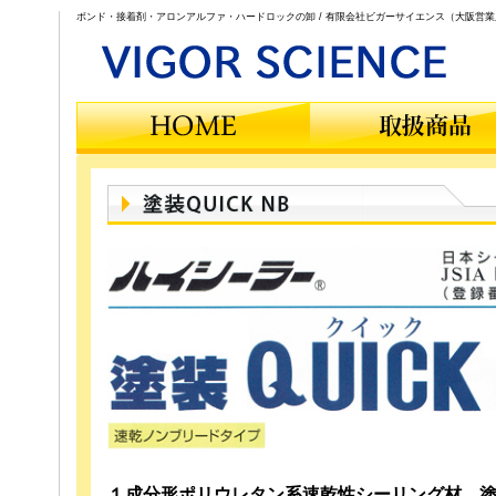
ボンド・接着剤・アロンアルファ・ハードロックの卸 / 有限会社ビガーサイエンス（大阪営業
１成分形ポリウレタン系速乾性シーリング材 