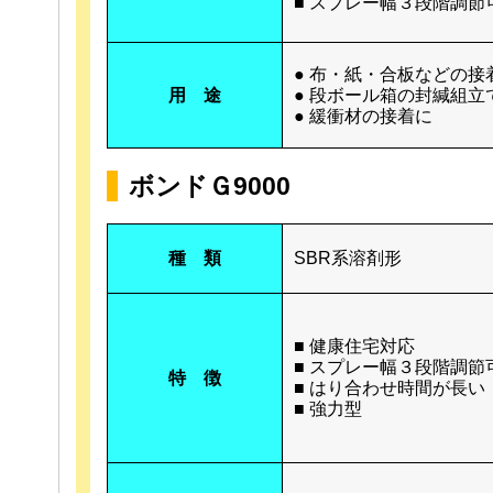
■ スプレー幅３段階調節
● 布・紙・合板などの接
用 途
● 段ボール箱の封緘組立
● 緩衝材の接着に
ボンドＧ9000
種 類
SBR系溶剤形
■ 健康住宅対応
■ スプレー幅３段階調節
特 徴
■ はり合わせ時間が長い
■ 強力型