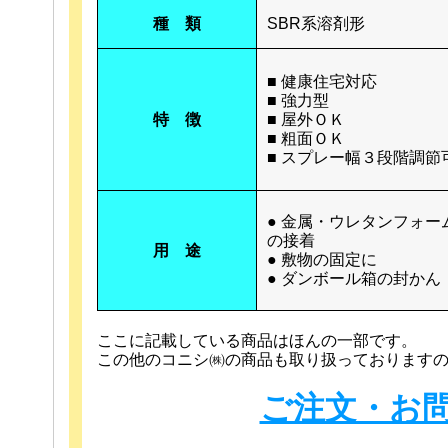
種 類
SBR系溶剤形
■ 健康住宅対応
■ 強力型
特 徴
■ 屋外ＯＫ
■ 粗面ＯＫ
■ スプレー幅３段階調節
● 金属・ウレタンフォー
の接着
用 途
● 敷物の固定に
● ダンボール箱の封かん
ここに記載している商品はほんの一部です。
この他のコニシ㈱の商品も取り扱っております
ご注文・お