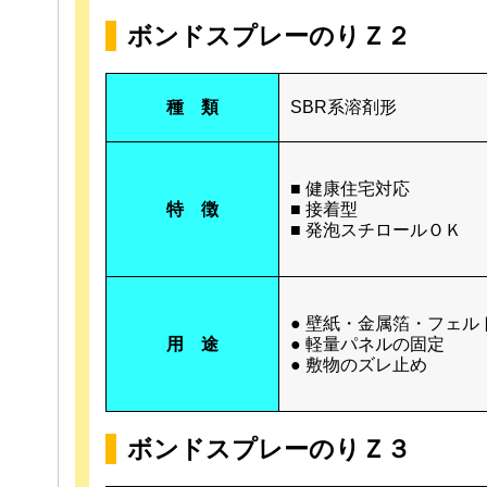
ボンドスプレーのりＺ２
種 類
SBR系溶剤形
■ 健康住宅対応
特 徴
■ 接着型
■ 発泡スチロールＯＫ
● 壁紙・金属箔・フェル
用 途
● 軽量パネルの固定
● 敷物のズレ止め
ボンドスプレーのりＺ３