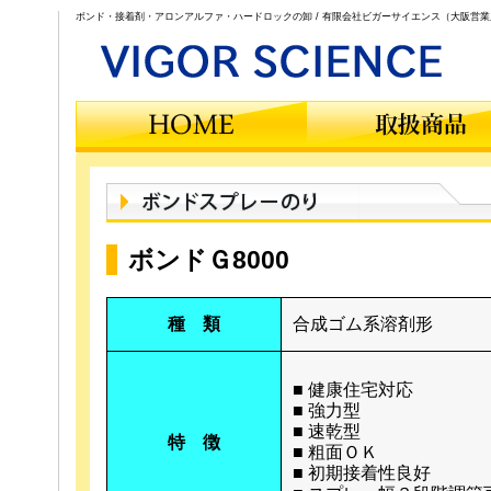
ボンド・接着剤・アロンアルファ・ハードロックの卸 / 有限会社ビガーサイエンス（大阪営業
ボンドＧ8000
種 類
合成ゴム系溶剤形
■ 健康住宅対応
■ 強力型
■ 速乾型
特 徴
■ 粗面ＯＫ
■ 初期接着性良好