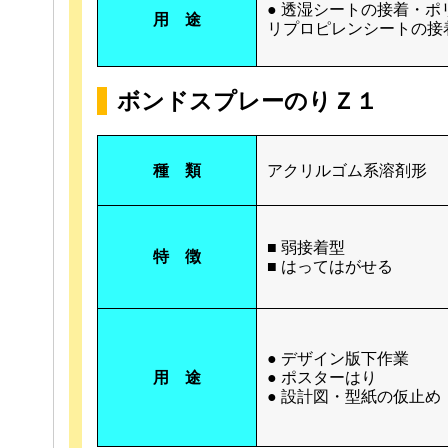
● 透湿シートの接着・ポ
用 途
リプロピレンシートの接
ボンドスプレーのりＺ１
種 類
アクリルゴム系溶剤形
■ 弱接着型
特 徴
■ はってはがせる
● デザイン版下作業
用 途
● ポスターはり
● 設計図・型紙の仮止め