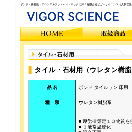
ボンド・接着剤・アロンアルファ・ハードロックの卸 / 有限会社ビガーサイエンス（大阪営業
タイル・石材用（ウレタン樹脂
品 名
ボンド タイルワン 床用
種 類
ウレタン樹脂系
■ 厚労省策定１３物質を
■ １液常温硬化