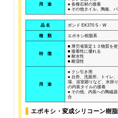
用 途
● 各種石材の接着
● その他タイル、陶板、
品 名
ボンド EK370 S・W
種 類
エポキシ樹脂系
■ 厚労省策定１３物質を
■ 接着性に優れる
特 徴
■ 耐水性
■ 耐湿性
● クシ引き用
● 台所、洗面所、トイレ
場、浴室廻りなど、水掛
用 途
の内装タイルの接着
● その他、内装への陶磁
合
エポキシ・変成シリコーン樹脂