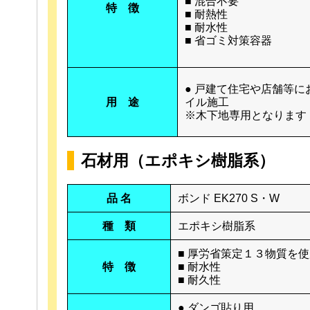
■ 混合不要
特 徴
■ 耐熱性
■ 耐水性
■ 省ゴミ対策容器
● 戸建て住宅や店舗等に
用 途
イル施工
※木下地専用となります
石材用（エポキシ樹脂系）
品 名
ボンド EK270 S・W
種 類
エポキシ樹脂系
■ 厚労省策定１３物質を
特 徴
■ 耐水性
■ 耐久性
● ダンゴ貼り用