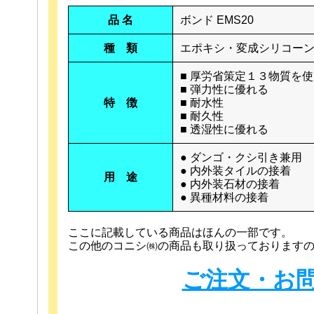
品 名
ボンド EMS20
種 類
エポキシ・変成シリコー
■ 厚労省策定１３物質を
■ 弾力性に優れる
特 徴
■ 耐水性
■ 耐久性
■ 透湿性に優れる
● ダンゴ・クシ引き兼用
● 内外装タイルの接着
用 途
● 内外装石材の接着
● 異種材料の接着
ここに記載している商品はほんの一部です。
この他のコニシ㈱の商品も取り扱っております
ご注文・お