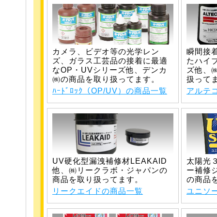
カメラ、ビデオ等の光学レン
瞬間接
ズ、ガラス工芸品の接着に最適
たハイ
なOP・UVシリーズ他、デンカ
ズ他、
㈱の商品を取り扱ってます。
扱って
ﾊｰﾄﾞﾛｯｸ（OP/UV）の商品一覧
アルテ
UV硬化型漏洩補修材LEAKAID
太陽光
他、㈱リークラボ・ジャパンの
ー補修
商品を取り扱ってます。
の商品
リークエイドの商品一覧
ユニソ