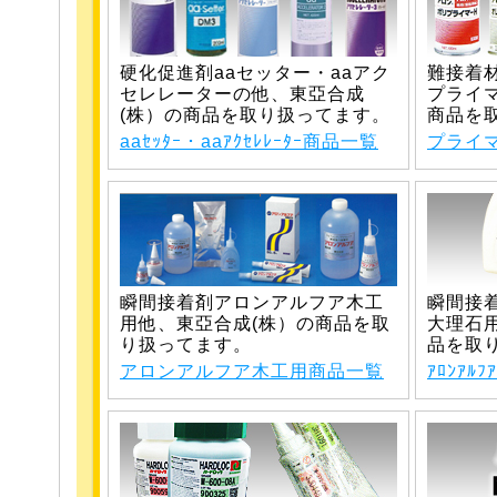
硬化促進剤aaセッター・aaアク
難接着
セレレーターの他、東亞合成
プライ
(株）の商品を取り扱ってます。
商品を
aaｾｯﾀｰ・aaｱｸｾﾚﾚｰﾀｰ商品一覧
プライ
瞬間接着剤アロンアルフア木工
瞬間接
用他、東亞合成(株）の商品を取
大理石
り扱ってます。
品を取
アロンアルフア木工用商品一覧
ｱﾛﾝｱ