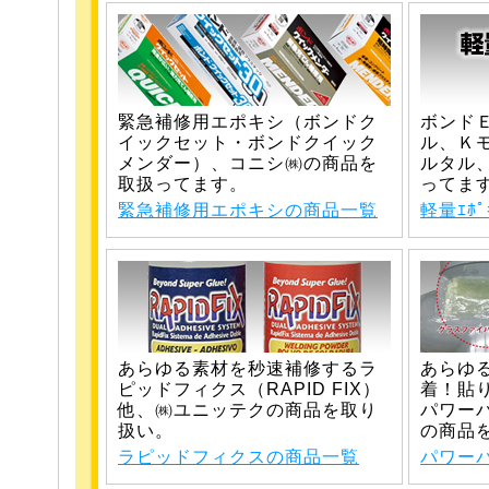
緊急補修用エポキシ（ボンドク
ボンド
イックセット・ボンドクイック
ル、Ｋ
メンダー）、コニシ㈱の商品を
ルタル
取扱ってます。
ってま
緊急補修用エポキシの商品一覧
軽量ｴﾎ
あらゆる素材を秒速補修するラ
あらゆ
ピッドフィクス（RAPID FIX）
着！貼
他、㈱ユニッテクの商品を取り
パワー
扱い。
の商品
ラピッドフィクスの商品一覧
パワー