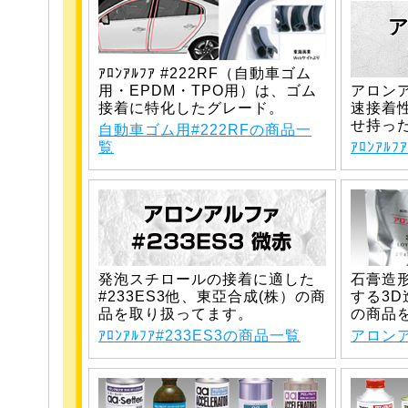
ｱﾛﾝｱﾙﾌｱ #222RF（自動車ゴム
用・EPDM・TPO用）は、ゴム
アロンア
接着に特化したグレード。
速接着
せ持っ
自動車ゴム用#222RFの商品一
覧
ｱﾛﾝｱﾙ
発泡スチロールの接着に適した
石膏造
#233ES3他、東亞合成(株）の商
する3D
品を取り扱ってます。
の商品
ｱﾛﾝｱﾙﾌｱ#233ES3の商品一覧
アロン