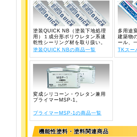
塗装QUICK NB（塗装下地処理
多用途
用）１成分形ポリウレタン系速
建築物
乾性シーリング材を取り扱い。
ール、
塗装QUICK NBの商品一覧
TKス
変成シリコーン・ウレタン兼用
プライマーMSP-1。
プライマーMSP-1の商品一覧
機能性塗料・塗料関連商品