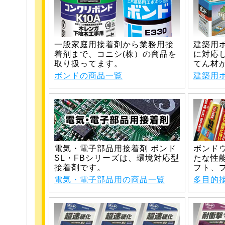
一般家庭用接着剤から業務用接
建築用
着剤まで、コニシ(株）の商品を
に対応
取り扱ってます。
てん材
ボンドの商品一覧
建築用
電気・電子部品用接着剤 ボンド
ボンド
SL・FBシリーズは、環境対応型
たな性
接着剤です。
フト、
電気・電子部品用の商品一覧
多目的