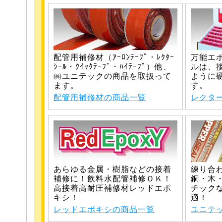
配管用補修材（ｱｰﾛﾝﾃｰﾌﾟ・ﾚｸﾀｰ
万能エ
ｼｰﾙ・ｸｲｯｸﾃｰﾌﾟ・ﾊｲﾃｰﾌﾟ）他、
ルは、接
㈱ユニテックの商品を取扱って
ように
ます。
す。
配管用補修材の商品一覧
レクタ
あらゆる金属・樹脂などの接着
練り合
補修に！飲料水配管補修ＯＫ！
銅・木
高接着高耐圧補修材レッドエポ
チック
キシ！
適！
レッドエポキシの商品一覧
ユニテ