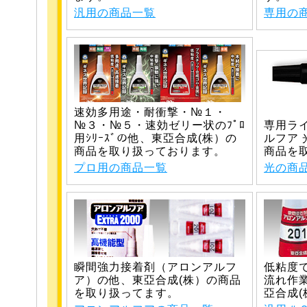
汎用の商品一覧
専用の
速効多用途・耐衝撃・№１・
№３・№５・速効ゼリー状のﾌﾟﾛ
専用ラ
用ｼﾘｰｽﾞの他、東亞合成(株）の
ルフア 
商品を取り扱っております。
商品を
プロ用の商品一覧
光の商
瞬間強力接着剤（アロンアルフ
低粘度
ア）の他、東亞合成(株）の商品
流れ作
を取り扱ってます。
亞合成