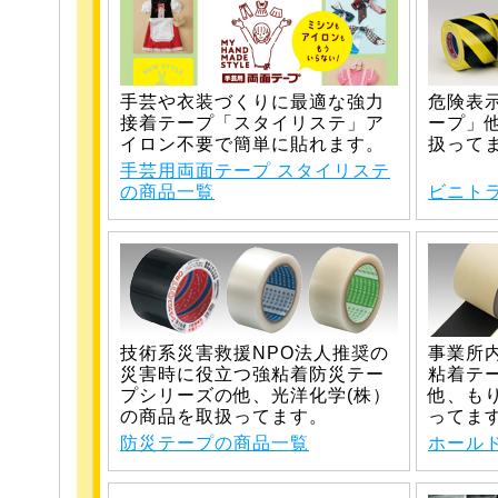
手芸や衣装づくりに最適な強力
危険表
接着テープ「スタイリステ」ア
ープ」
イロン不要で簡単に貼れます。
扱って
手芸用両面テープ スタイリステ
の商品一覧
ビニト
技術系災害救援NPO法人推奨の
事業所
災害時に役立つ強粘着防災テー
粘着テ
プシリーズの他、光洋化学(株）
他、も
の商品を取扱ってます。
ってま
防災テープの商品一覧
ホール