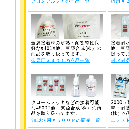
アロンアルフアの商品一覧
汎用＃
金属接着時の耐熱・耐衝撃性良
接着耐水
好な#401X他、東亞合成(株）の
他、東
商品を取り扱ってます。
扱って
金属用＃４０１の商品一覧
耐水耐
クロームメッキなどの接着可能
2000
な#600P他、東亞合成(株）の商
撃・耐
品を取り扱ってます。
(株）
ｸﾛﾑﾒｯｷ用＃６００Ｐの商品一覧
エクス