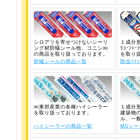
シロアリを寄せつけないシーリ
１成分形ｼ
ング材防蟻シール他、コニシ㈱
ﾘｺｰﾝ
の商品を取り扱っております。
を取り
防蟻シールの商品一覧
防虫ｼﾘｺ
㈱東郊産業の各種ハイシーラー
１成分
を取り扱っております。
建築物
ル、一
ハイシーラーの商品一覧
MSシ