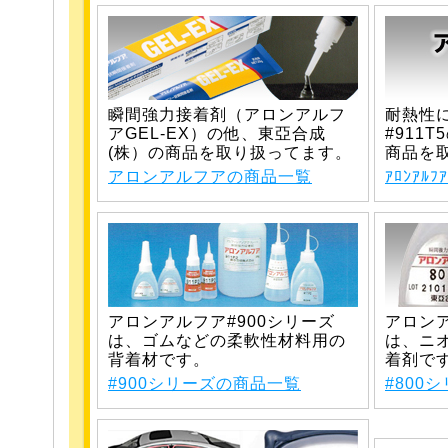
瞬間強力接着剤（アロンアルフ
耐熱性
アGEL-EX）の他、東亞合成
#911
(株）の商品を取り扱ってます。
商品を
アロンアルフアの商品一覧
ｱﾛﾝｱﾙ
アロンアルフア#900シリーズ
アロンア
は、ゴムなどの柔軟性材料用の
は、ニ
背着材です。
着剤で
#900シリーズの商品一覧
#800