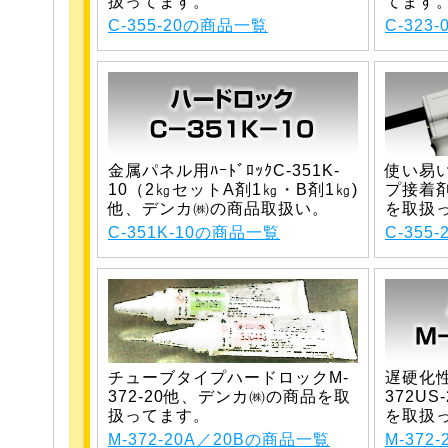
扱ってます。
てます
C-355-20の商品一覧
C-323
金属パネル用ﾊｰﾄﾞﾛｯｸC-351K-
使い易
10（2㎏セットA剤1㎏・B剤1㎏)
プ接着
他、デンカ㈱の商品取扱い。
を取扱
C-351K-10の商品一覧
C-355
チューブタイプハードロックM-
遅硬化
372-20他、デンカ㈱の商品を取
372U
扱ってます。
を取扱
M-372-20A／20Bの商品一覧
M-372