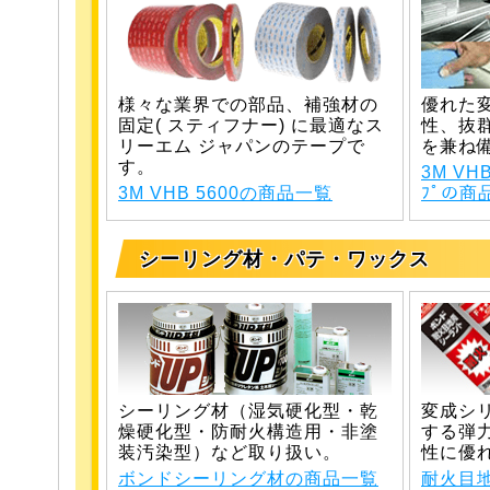
様々な業界での部品、補強材の
優れた
固定( スティフナー) に最適なス
性、抜
リーエム ジャパンのテープで
を兼ね
す。
3M VH
3M VHB 5600の商品一覧
ﾌﾟの商
シーリング材・パテ・ワックス
シーリング材（湿気硬化型・乾
変成シ
燥硬化型・防耐火構造用・非塗
する弾
装汚染型）など取り扱い。
性に優
ボンドシーリング材の商品一覧
耐火目