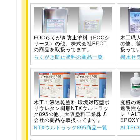
FOCらくがき防止塗料（FOCシ
木工職
リーズ）の他、株式会社FECT
の他、
の商品を取扱ってます。
扱って
らくがき防止塗料の商品一覧
撥水セ
木工１液速乾塗料 環境対応型ポ
究極の
リウレタン樹脂NTXウルトラッ
透明性
ク895の他、大阪塗料工業株式
ン「ALT
会社の商品を取扱ってます。
EPOXY
NTXウルトラック895商品一覧
ALTE