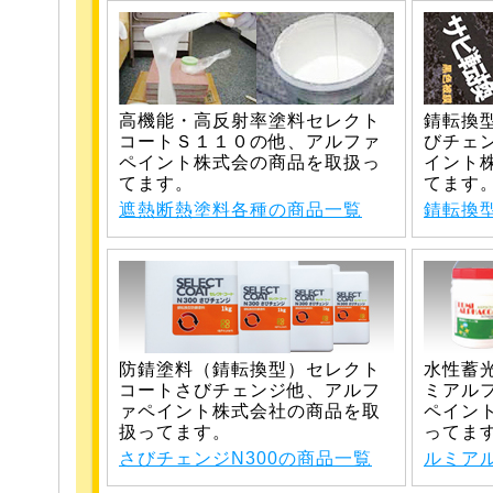
高機能・高反射率塗料セレクト
錆転換
コートＳ１１０の他、アルファ
びチェ
ペイント株式会の商品を取扱っ
イント
てます。
てます
遮熱断熱塗料各種の商品一覧
錆転換
防錆塗料（錆転換型）セレクト
水性蓄
コートさびチェンジ他、アルフ
ミアル
ァペイント株式会社の商品を取
ペイン
扱ってます。
ってま
さびチェンジN300の商品一覧
ルミア