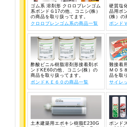
ゴム系 溶剤形 クロロプレンゴム
硬質塩
系ボンドＧ17の他、コニシ(株）
品用ボ
の商品を取り扱ってます。
(株）
クロロプレンゴム系の商品一覧
ボンド
酢酸ビニル樹脂溶剤形接着剤ボ
難接着
ンドKE60の他、コニシ(株）の
ＭＯＳ
商品を取り扱ってます。
品を取
ボンドＫＥ６０の商品一覧
サイレッ
土木建築用エポキシ樹脂E230G
ボンドス