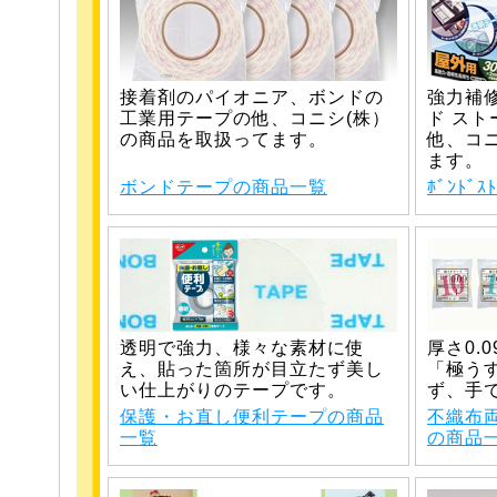
接着剤のパイオニア、ボンドの
強力補
工業用テープの他、コニシ(株）
ド スト
の商品を取扱ってます。
他、コ
ます。
ボンドテープの商品一覧
ﾎﾞﾝﾄﾞ
透明で強力、様々な素材に使
厚さ0.
え、貼った箇所が目立たず美し
「極う
い仕上がりのテープです。
ず、手
保護・お直し便利テープの商品
不織布
一覧
の商品