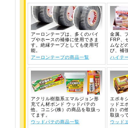
アーロンテープは、多くのパイ
金属、
プやホースの補修に使用できま
FRP
す。絶縁テープとしても使用可
ムなど
能。
び、補
アーロンテープの商品一覧
ハイテ
アクリル樹脂系エマルジョン形
エポキ
充てん材ボンド ウッドパテの
ッドエ
他、コニシ(株）の商品を取扱っ
白）の
てます。
取扱っ
ウッドパテの商品一覧
ウッド