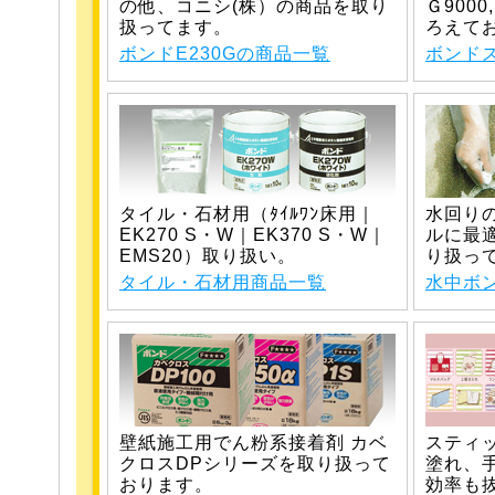
の他、コニシ(株）の商品を取り
Ｇ900
扱ってます。
ろえて
ボンドE230Gの商品一覧
ボンド
タイル・石材用（ﾀｲﾙﾜﾝ床用｜
水回り
EK270 S・W｜EK370 S・W｜
ルに最適
EMS20）取り扱い。
り扱っ
タイル・石材用商品一覧
水中ボン
壁紙施工用でん粉系接着剤 カベ
スティ
クロスDPシリーズを取り扱って
塗れ、
おります。
効率も