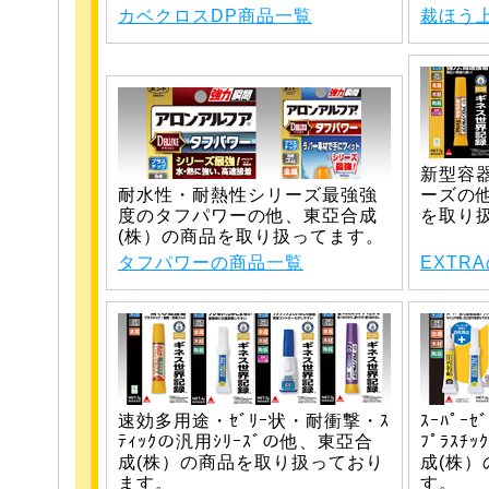
カベクロスDP商品一覧
裁ほう上
新型容器
耐水性・耐熱性シリーズ最強強
ーズの
度のタフパワーの他、東亞合成
を取り
(株）の商品を取り扱ってます。
タフパワーの商品一覧
EXTR
速効多用途・ｾﾞﾘｰ状・耐衝撃・ｽ
ｽｰﾊﾟｰ
ﾃｨｯｸの汎用ｼﾘｰｽﾞの他、東亞合
ﾌﾟﾗｽﾁ
成(株）の商品を取り扱っており
成(株
ます。
す。