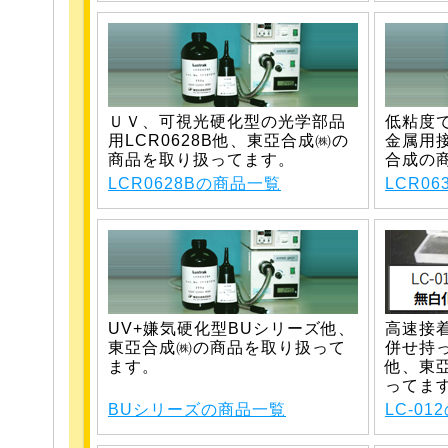
ＵＶ、可視光硬化型の光学部品
低粘度で
用LCR0628B他、東亞合成㈱の
金属用接
商品を取り扱ってます。
合成の
LCR0628Bの商品一覧
LCR0
UV+嫌気硬化型BUシリーズ他、
高速接
東亞合成㈱の商品を取り扱って
併せ持っ
ます。
他、東
ってま
BUシリーズの商品一覧
LC-0